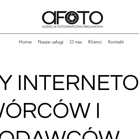
Home
Nasze usługi
O nas
Klienci
Kontakt
Y INTERNET
WÓRCÓW I