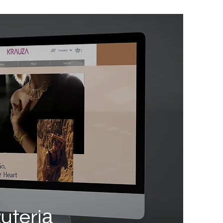
zuterią